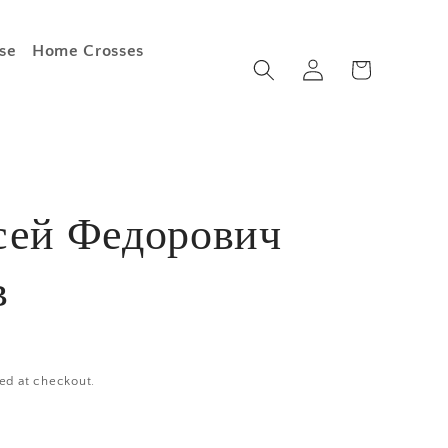
se
Home Crosses
Log
Cart
in
сей Федорович
в
ed at checkout.