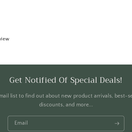
eview
Get Notified Of Special Deals!
ail list to find out about new product arrivals, best-se
discounts, and more...
Email