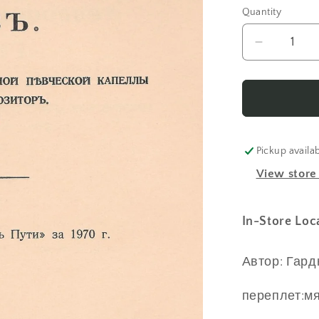
Quantity
Decrease
quantity
for
Алексей
Федоров
Львов
Pickup availa
View store
In-Store Loc
Автор: Гард
переплет:м