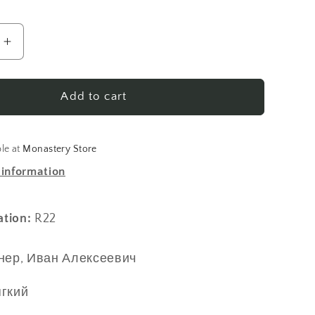
Increase
quantity
for
Алексей
Add to cart
ич
Федорович
Львов
ble at
Monastery Store
 information
ation:
R22
нер, Иван Алексеевич
ягкий