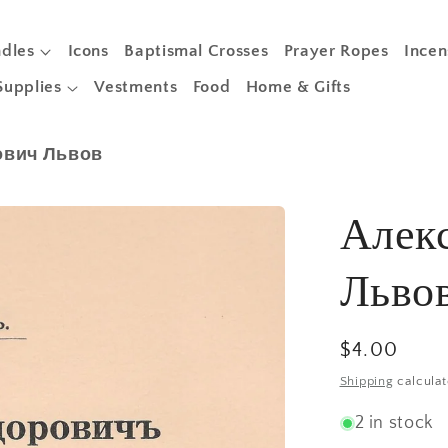
dles
Icons
Baptismal Crosses
Prayer Ropes
Incen
Supplies
Vestments
Food
Home & Gifts
ович Львов
Алек
Льво
Regular
$4.00
price
Shipping
calculat
2 in stock