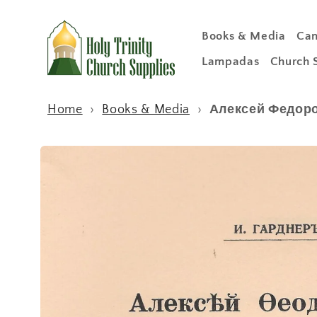
Skip to
content
Books & Media
Can
Lampadas
Church 
Home
›
Books & Media
›
Алексей Федор
Skip to
product
information